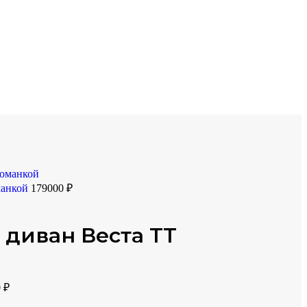
манкой
179000
₽
 диван Веста ТТ
0
₽