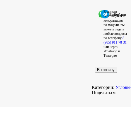
Если вам
WhatsApp
Telegram
необходима
консультация
по модели, вы
можете задать
любые вопросы
по телефону
8
(985) 911-78-31
или через
Whatsapp и
Телеграм
В корзину
Категории:
Угловы
Поделиться: