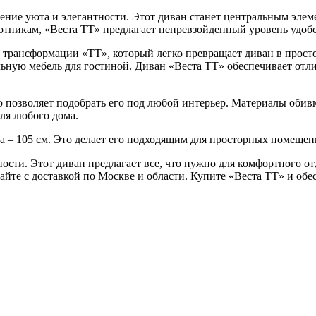
ение уюта и элегантности. Этот диван станет центральным элем
тникам, «Веста ТТ» предлагает непревзойденный уровень удобс
рансформации «ТТ», который легко превращает диван в просторн
ную мебель для гостиной. Диван «Веста ТТ» обеспечивает отлич
о позволяет подобрать его под любой интерьер. Материалы обив
ля любого дома.
та – 105 см. Это делает его подходящим для просторных помещен
ности. Этот диван предлагает все, что нужно для комфортного о
айте с доставкой по Москве и области. Купите «Веста ТТ» и обе