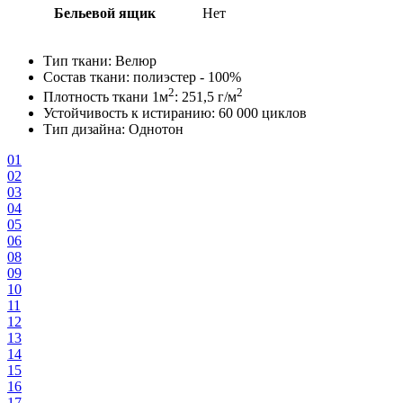
Бельевой ящик
Нет
Тип ткани: Велюр
Состав ткани: полиэстер - 100%
2
2
Плотность ткани 1м
: 251,5 г/м
Устойчивость к истиранию: 60 000 циклов
Тип дизайна: Однотон
01
02
03
04
05
06
08
09
10
11
12
13
14
15
16
17