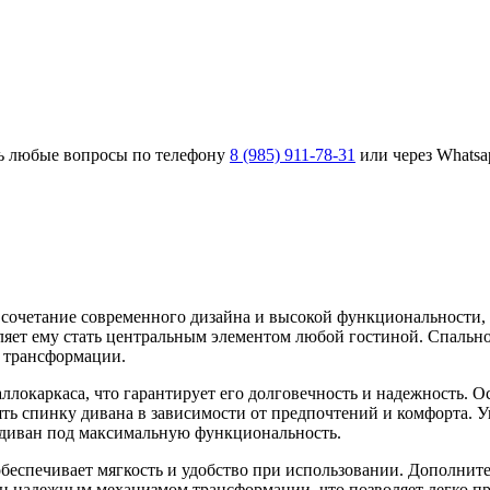
ть любые вопросы по телефону
8 (985) 911-78-31
или через Whatsa
 сочетание современного дизайна и высокой функциональности, 
оляет ему стать центральным элементом любой гостиной. Спально
у трансформации.
аллокаркаса, что гарантирует его долговечность и надежность. 
нять спинку дивана в зависимости от предпочтений и комфорта.
 диван под максимальную функциональность.
обеспечивает мягкость и удобство при использовании. Дополни
н надежным механизмом трансформации, что позволяет легко пре