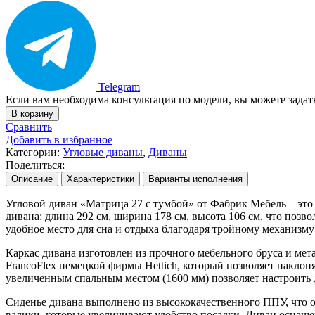
Telegram
Если вам необходима консультация по модели, вы можете зада
В корзину
Сравнить
Добавить в избранное
Категории:
Угловые диваны
,
Диваны
Поделиться:
Описание
Характеристики
Варианты исполнения
Угловой диван «Матрица 27 с тумбой» от Фабрик Мебель – это
дивана: длина 292 см, ширина 178 см, высота 106 см, что позв
удобное место для сна и отдыха благодаря тройному механизм
Каркас дивана изготовлен из прочного мебельного бруса и мет
FrancoFlex немецкой фирмы Hettich, который позволяет накло
увеличенным спальным местом (1600 мм) позволяет настроить
Сиденье дивана выполнено из высококачественного ППУ, что 
валики, которые увеличивают удобство посадки. Диван оснаще