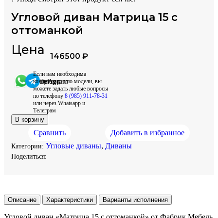
Угловой диван Матрица 15 с
оттоманкой
Цена
146500
₽
Если вам необходима
WhatsApp
Telegram
консультация по модели, вы
можете задать любые вопросы
по телефону
8 (985) 911-78-31
или через Whatsapp и
Телеграм
В корзину
Сравнить
Добавить в избранное
Угловые диваны
,
Диваны
Категории:
Поделиться:
Описание
Характеристики
Варианты исполнения
Угловой диван «Матрица 15 с оттоманкой» от Фабрик Мебель