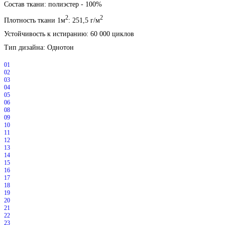
Состав ткани: полиэстер - 100%
2
2
Плотность ткани 1м
: 251,5 г/м
Устойчивость к истиранию: 60 000 циклов
Тип дизайна: Однотон
01
02
03
04
05
06
08
09
10
11
12
13
14
15
16
17
18
19
20
21
22
23