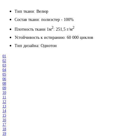
Тип ткани: Велюр
Состав ткани: полиэстер - 100%
2
2
Плотность ткани 1м
: 251,5 г/м
Устойчивость к истиранию: 60 000 циклов
Тип дизайна: Однотон
01
02
03
04
05
06
08
09
10
11
12
13
14
15
16
17
18
19